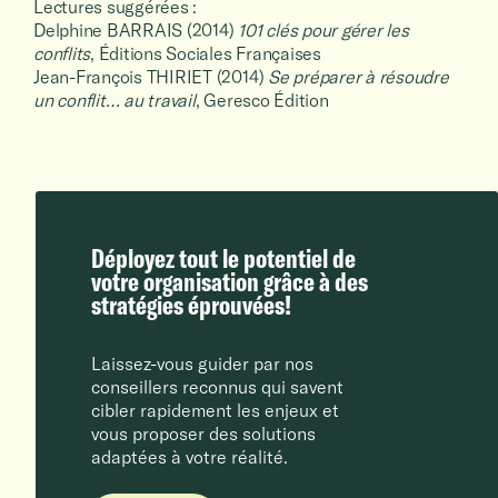
Lectures suggérées :
Delphine BARRAIS (2014)
101 clés pour gérer les
conflits
, Éditions Sociales Françaises
Jean-François THIRIET (2014)
Se préparer à résoudre
un conflit… au travail
, Geresco Édition
Déployez tout le potentiel de
votre organisation grâce à des
stratégies éprouvées!
Laissez-vous guider par nos
conseillers reconnus qui savent
cibler rapidement les enjeux et
vous proposer des solutions
adaptées à votre réalité.