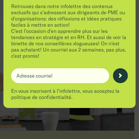
Retrouvez dans notre infolettre des contenus
exclusifs qui s’adressent aux dirigeants de PME ou
d’organisations: des réflexions et idées pratiques
faciles à mettre en action!
C’est l’occasion d’en apprendre plus sur les
tendances en stratégie et en RH. Et aussi de voir la
binette de nos conseillères vlogueuses! On n’est
pas achalant! Un courriel aux 2 semaines, pas plus,
c’est promis!
Adresse courriel
En vous inscrivant à l'infolettre, vous acceptez la
politique de confidentialité.