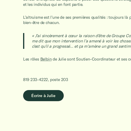
et les individus qui en font partie.
L’altruisme est l’une de ses premières qualités : toujours là p
bien-être de chacun.
« J’ai sincèrement à cœur la raison d’être de Groupe Co
me dit que mon intervention l’a amené à voir les choses
c’est qu’il a progressé… et ça m’amène un grand senti
Les rôles
Belbin
de Julie sont Soutien-Coordinateur et ses 
819 233-4222, poste 203
Écrire à Julie