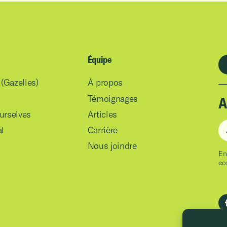
Équipe
(Gazelles)
À propos
Témoignages
A
urselves
Articles
Ad
l
Carrière
Nous joindre
En
co